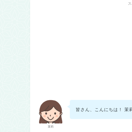
ス
皆さん、こんにちは！ 茉
茉莉