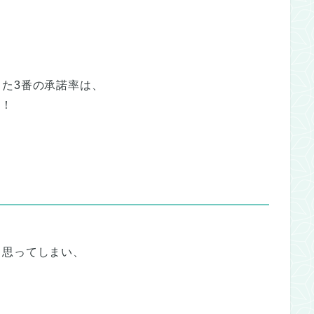
た3番の承諾率は、
す！
、
と思ってしまい、
。