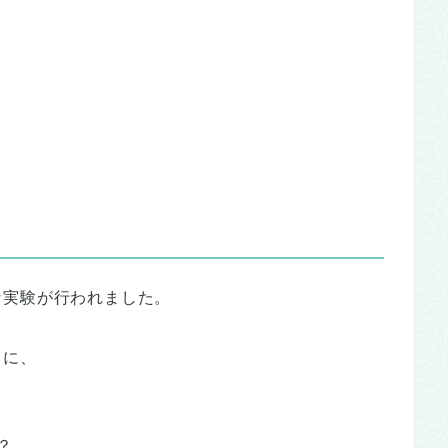
な実験が行われました。
うに、
。
？